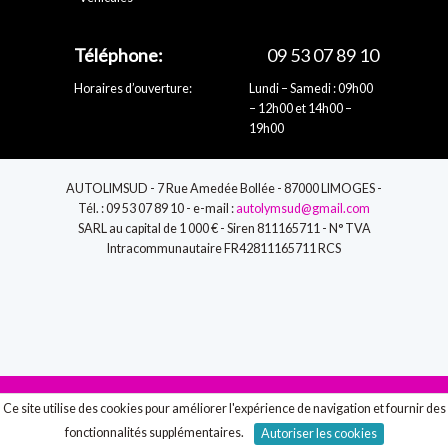
Téléphone:
09 53 07 89 10
Horaires d’ouverture:
Lundi – Samedi : 09h00
– 12h00 et 14h00 –
19h00
AUTOLIMSUD - 7 Rue Amedée Bollée - 87000 LIMOGES -
Tél. : 09 53 07 89 10 - e-mail :
autolymsud@gmail.com
SARL au capital de 1 000 € - Siren 811165711 - N° TVA
Intracommunautaire FR42811165711 RCS
09 53 07 89 10
Ce site utilise des cookies pour améliorer l'expérience de navigation et fournir des
fonctionnalités supplémentaires.
Autoriser les cookies