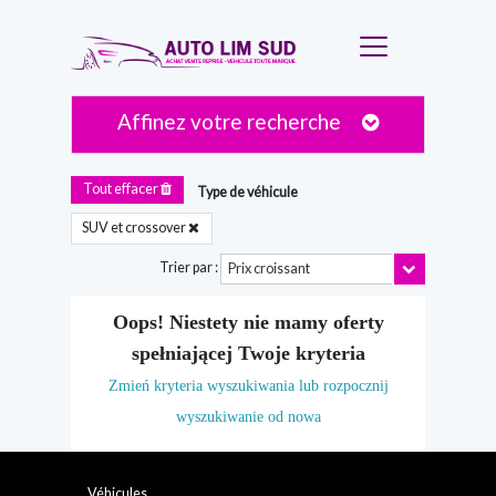
Affinez votre recherche
Tout effacer
Type de véhicule
SUV et crossover
Toggle Dro
Trier par :
Prix croissant
Oops! Niestety nie mamy oferty
spełniającej Twoje kryteria
Zmień kryteria wyszukiwania lub rozpocznij
wyszukiwanie od nowa
Véhicules