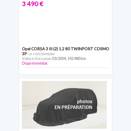
3 490 €
Opel CORSA 3
III (2) 1.2 80 TWINPORT COSMO
3P
ref. P69103498384
Voiture d'occasion
03/2004
,
142 480 km
Dispo immédiat