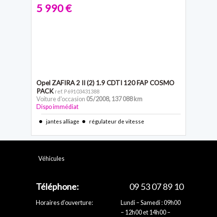
5 990 €
Opel ZAFIRA 2
II (2) 1.9 CDTI 120 FAP COSMO
PACK
ref. P69103431388
Voiture d'occasion
05/2008
,
137 088 km
Dispo immédiat
jantes alliage
régulateur de vitesse
Véhicules
Téléphone:
09 53 07 89 10
Horaires d’ouverture:
Lundi – Samedi : 09h00
– 12h00 et 14h00 –