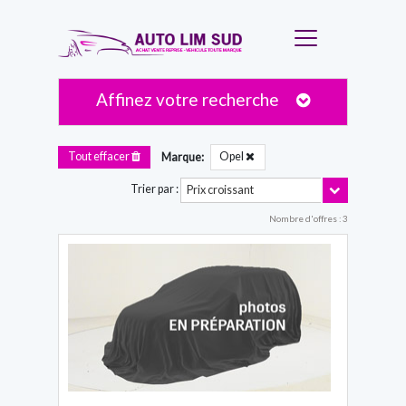
Affinez votre recherche
Opel
Tout effacer
Marque:
Toggle Dro
Trier par :
Prix croissant
Nombre d'offres : 3