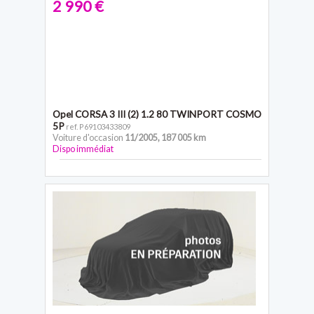
2 990 €
Opel CORSA 3
III (2) 1.2 80 TWINPORT COSMO
5P
ref. P69103433809
Voiture d'occasion
11/2005
,
187 005 km
Dispo immédiat