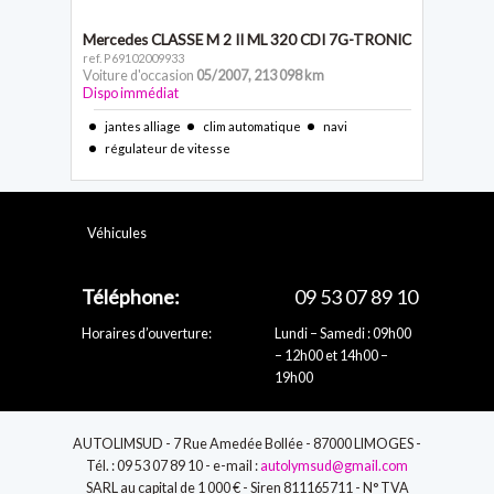
Mercedes CLASSE M 2
II ML 320 CDI 7G-TRONIC
ref. P69102009933
Voiture d'occasion
05/2007
,
213 098 km
Dispo immédiat
jantes alliage
clim automatique
navi
régulateur de vitesse
Véhicules
Téléphone:
09 53 07 89 10
Horaires d’ouverture:
Lundi – Samedi : 09h00
– 12h00 et 14h00 –
19h00
AUTOLIMSUD - 7 Rue Amedée Bollée - 87000 LIMOGES -
Tél. : 09 53 07 89 10 - e-mail :
autolymsud@gmail.com
SARL au capital de 1 000 € - Siren 811165711 - N° TVA