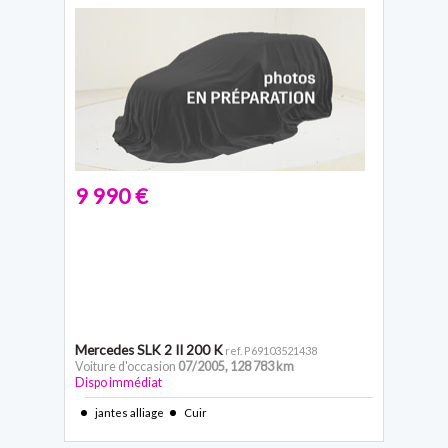
9 990 €
Mercedes SLK 2
II 200 K
ref. P69103521438
Voiture d'occasion
07/2005
,
128 783 km
Dispo immédiat
jantes alliage
Cuir