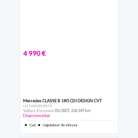
4 990 €
Mercedes CLASSE B
180 CDI DESIGN CVT
ref. P69103129170
Voiture d'occasion
01/2007
,
226 347 km
Dispo immédiat
Cuir
régulateur de vitesse