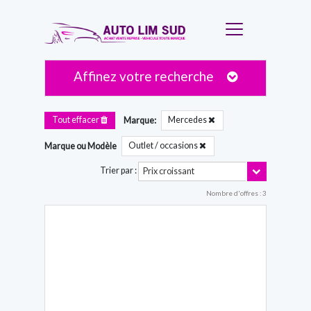
Affinez votre recherche
Mercedes
Tout effacer
Marque:
Outlet / occasions
Marque ou Modèle
Toggle Dro
Trier par :
Prix croissant
Nombre d'offres : 3