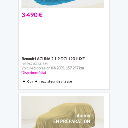
3 490 €
Renault LAGUNA 2
1.9 DCI 120 LUXE
ref. P69103431384
Voiture d'occasion
03/2005
,
157 257 km
Dispo immédiat
Cuir
régulateur de vitesse