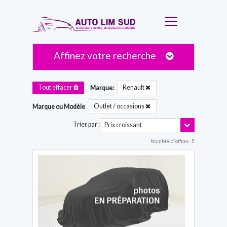
Affinez votre recherche
Renault
Tout effacer
Marque:
Outlet / occasions
Marque ou Modèle
Toggle Dro
Trier par :
Prix croissant
Nombre d'offres : 5