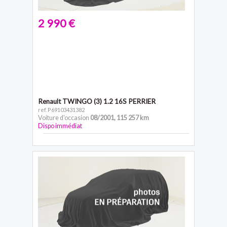
2 990 €
Renault TWINGO
(3) 1.2 16S PERRIER
ref. P69103431382
Voiture d'occasion
08/2001
,
115 257 km
Dispo immédiat