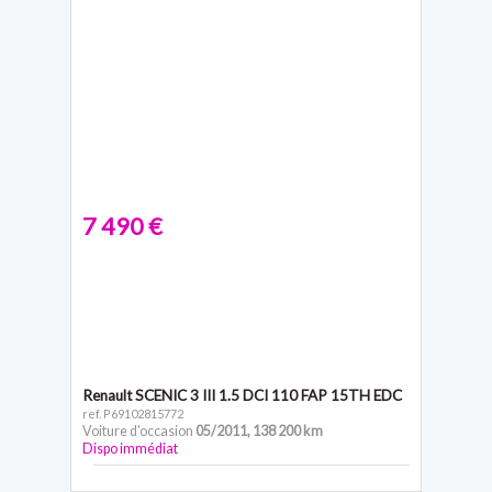
7 490 €
Renault SCENIC 3
III 1.5 DCI 110 FAP 15TH EDC
ref. P69102815772
Voiture d'occasion
05/2011
,
138 200 km
Dispo immédiat