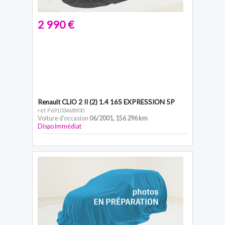
2 990 €
Renault CLIO 2
II (2) 1.4 16S EXPRESSION 5P
ref. P69103468900
Voiture d'occasion
06/2001
,
156 296 km
Dispo immédiat