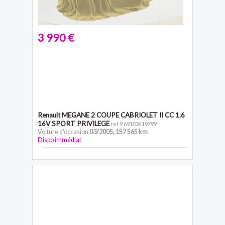
3 990 €
Renault MEGANE 2 COUPE CABRIOLET
II CC 1.6
16V SPORT PRIVILEGE
ref. P69103419799
Voiture d'occasion
03/2005
,
157 565 km
Dispo immédiat