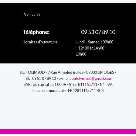
Véhicules
Téléphone:
09 53 07 89 10
Horaires d’ouverture:
Lundi – Samedi : 09h00
– 12h00 et 14h00 –
19h00
AUTOLIMSUD - 7 Rue Amedée Bollée - 87000 LIMOGES -
Tél. : 09 53 07 89 10 - e-mail :
autolymsud@gmail.com
SARL au capital de 1 000 € - Siren 811165711 - N° TVA
Intracommunautaire FR42811165711 RCS